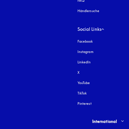
FAQ
Händlersuche
Social Links
Facebook
Instagram
öffnet sich in einem 
LinkedIn
X
YouTube
öffnet sich in einem neu
TikTok
Pinterest
Select country and lang
International