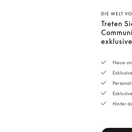
DIE WELT V
Treten S
Communit
exklusive
Neue und
Exklusiv
Personali
Exklusiv
Hinter d
newsletter-fo