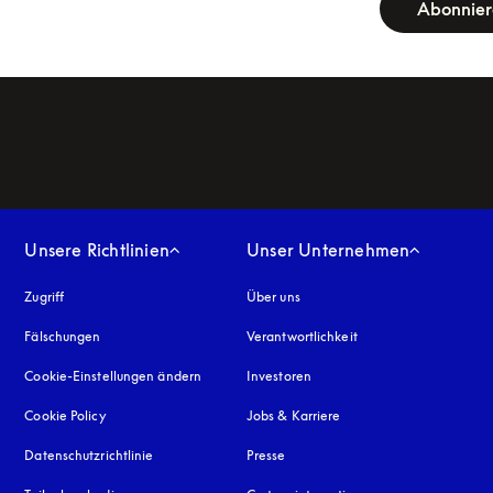
Abonnie
Unsere Richtlinien
Unser Unternehmen
Zugriff
öffnet sich in einem neuen Tab
Über uns
Fälschungen
öffnet sich in einem neuen Tab
Verantwortlichkeit
Cookie-Einstellungen ändern
Investoren
Cookie Policy
öffnet sich in einem neuen Tab
Jobs & Karriere
Datenschutzrichtlinie
öffnet sich in einem neuen Tab
Presse