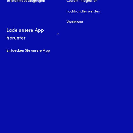
Teilnahmebedingungen
Custom integration
Fachhändler werden
Werkstour
Lade unsere App 
herunter
Entdecken Sie unsere App
neuen Tab
en Tab
uage
: