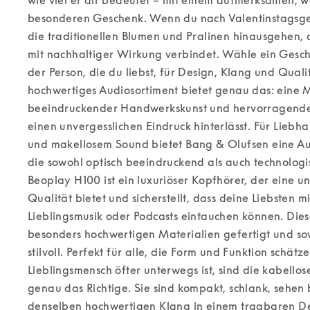
besonderen Geschenk. Wenn du nach Valentinstagsges
die traditionellen Blumen und Pralinen hinausgehen, 
mit nachhaltiger Wirkung verbindet. Wähle ein Gesche
der Person, die du liebst, für Design, Klang und Quali
hochwertiges Audiosortiment bietet genau das: eine M
beeindruckender Handwerkskunst und hervorragender 
einen unvergesslichen Eindruck hinterlässt. 
Für Liebha
und makellosem Sound bietet Bang & Olufsen eine Au
die sowohl optisch beeindruckend als auch technologisch
Beoplay H100 ist ein luxuriöser Kopfhörer, der eine u
Qualität bietet und sicherstellt, dass deine Liebsten mit
Lieblingsmusik oder Podcasts eintauchen können. Dies
besonders hochwertigen Materialien gefertigt und so
stilvoll. Perfekt für alle, die Form und Funktion schätze
Lieblingsmensch öfter unterwegs ist, sind die kabello
genau das Richtige. Sie sind kompakt, schlank, sehen
denselben hochwertigen Klang in einem tragbaren Des