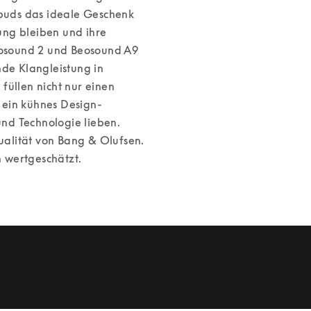
rbuds das ideale Geschenk 
ng bleiben und ihre 
osound 2 und Beosound A9 
e Klangleistung in 
üllen nicht nur einen 
 ein kühnes Design-
Statement, das sich perfekt für alle eignet, die Kunst und Technologie lieben. 
alität von Bang & Olufsen. 
n wertgeschätzt. 