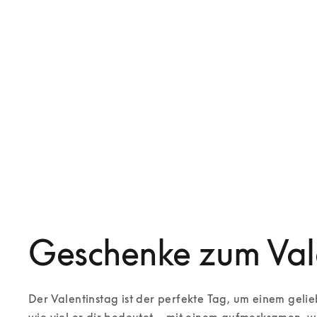
Beoplay Eleven
Beosound A1 3rd Gen
499 €
349 €
3 Farben
6 Farben
Geschenke zum Val
Der Valentinstag ist der perfekte Tag, um einem geli
wie viel er dir bedeutet – mit einem aufmerksamen, we