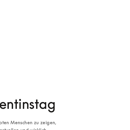
Beoplay H100
Beosound A9
1.800 €
3.800 €
4 Farben
4 Farben
entinstag
ebten Menschen zu zeigen, 
rtvollen und wirklich 