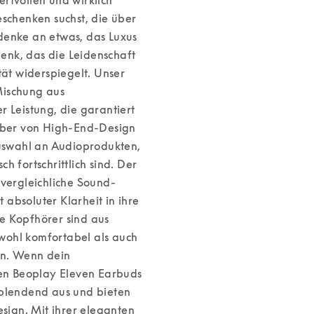
chenken suchst, die über 
denke an etwas, das Luxus 
nk, das die Leidenschaft 
tät widerspiegelt. Unser 
ischung aus 
Leistung, die garantiert 
ber von High-End-Design 
swahl an Audioprodukten, 
 fortschrittlich sind. Der 
nvergleichliche Sound-
 absoluter Klarheit in ihre 
e Kopfhörer sind aus 
wohl komfortabel als auch 
n. 
Wenn dein 
sen Beoplay Eleven Earbuds 
 blendend aus und bieten 
ign. Mit ihrer eleganten 