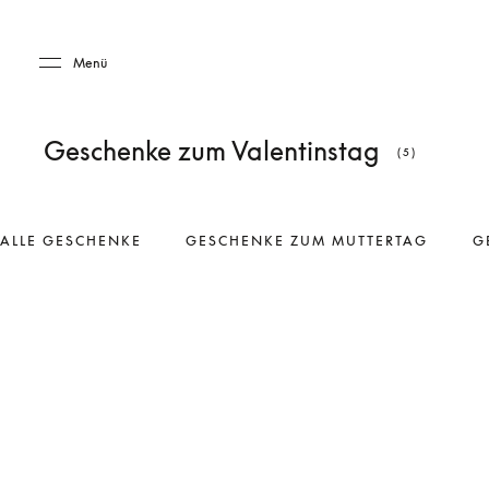
Skip to main content
Skip to main footer
Menü
Geschenke zum Valentinstag
(5)
ALLE GESCHENKE
GESCHENKE ZUM MUTTERTAG
G