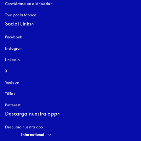
Conviértase en distribuidor
Tour por la fábrica
Social Links
Facebook
Instagram
apertura en una pestaña nueva
LinkedIn
X
YouTube
apertura en una pestaña nueva
TikTok
Pinterest
Descarga nuestra app
Descubra nuestra app
Select country and language
:
International