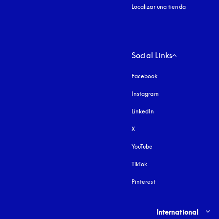
Localizar una tienda
Social Links
Facebook
Instagram
apertura en una pest
LinkedIn
X
YouTube
apertura en una pestañ
TikTok
Pinterest
Select country and lang
International