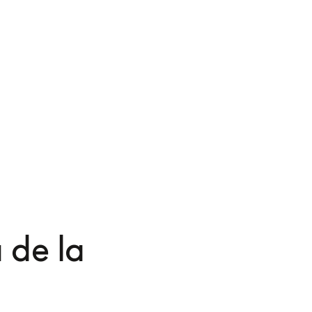
ración
Beosound A9
$4,650
Beosound Em
4 Colores
$1,500
 de la