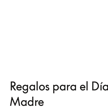
Beoplay Eleven
Beosound A1 de 3.ª gene
$599
$399
3 Colores
6 Colores
Regalos para el Día
Madre