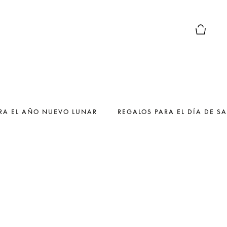
El modo 
RA EL AÑO NUEVO LUNAR
REGALOS PARA EL DÍA DE S