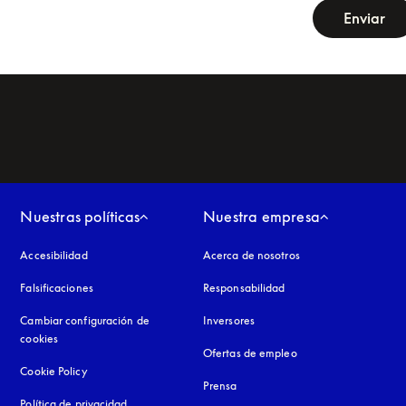
Enviar
Nuestras políticas
Nuestra empresa
Accesibilidad
apertura en una pestaña nueva
Acerca de nosotros
Falsificaciones
apertura en una pestaña nueva
Responsabilidad
Cambiar configuración de
Inversores
cookies
Ofertas de empleo
Cookie Policy
apertura en una pestaña nueva
Prensa
Política de privacidad
apertura en una pestaña nueva