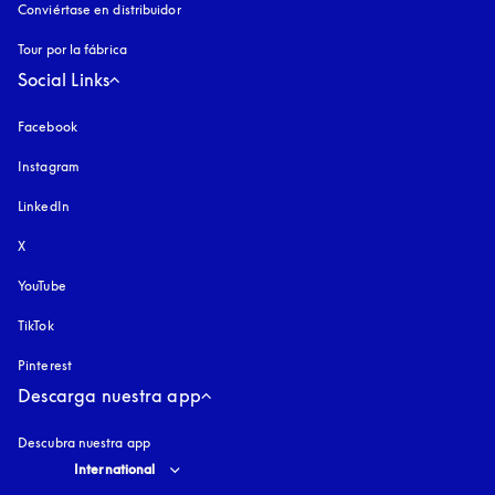
Conviértase en distribuidor
Tour por la fábrica
Social Links
Facebook
Instagram
apertura en una pestaña nueva
LinkedIn
X
YouTube
apertura en una pestaña nueva
TikTok
Pinterest
Descarga nuestra app
Descubra nuestra app
Select country and language
:
International