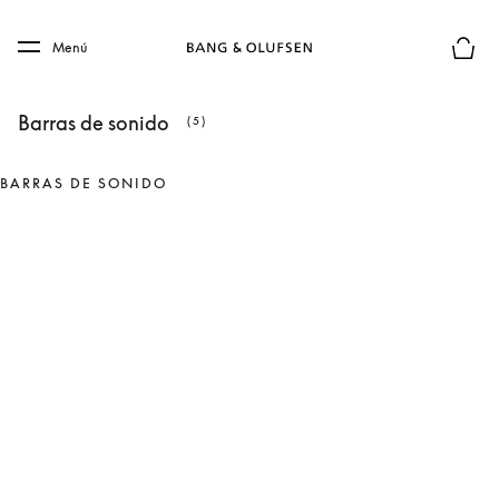
Skip to main content
Skip to main footer
Menú
El mod
Barras de sonido
(5)
BARRAS DE SONIDO