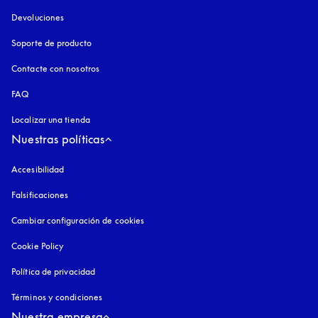
Devoluciones
Soporte de producto
Contacte con nosotros
FAQ
Localizar una tienda
Nuestras políticas
Accesibilidad
apertura en una pestaña nueva
Falsificaciones
apertura en una pestaña nueva
Cambiar configuración de cookies
Cookie Policy
apertura en una pestaña nueva
Política de privacidad
apertura en una pestaña nueva
Términos y condiciones
Nuestra empresa