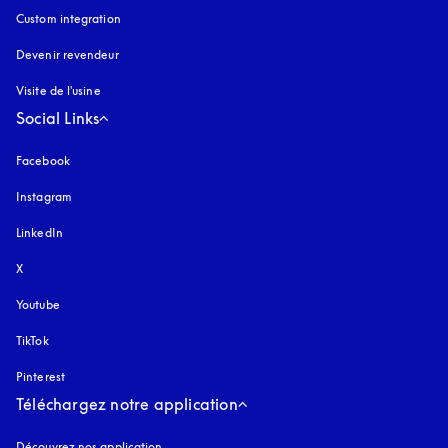
Custom integration
Devenir revendeur
Visite de l'usine
Social Links
Facebook
Instagram
s’ouvre dans un nouvel onglet
LinkedIn
X
Youtube
s’ouvre dans un nouvel onglet
TikTok
Pinterest
Téléchargez notre application
Découvrez nos application