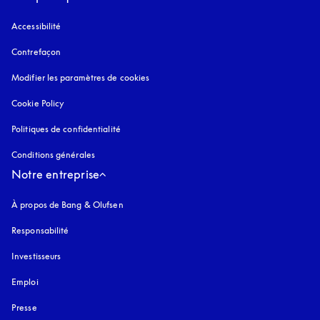
Accessibilité
s’ouvre dans un nouvel onglet
Contrefaçon
s’ouvre dans un nouvel onglet
Modifier les paramètres de cookies
Cookie Policy
s’ouvre dans un nouvel onglet
Politiques de confidentialité
s’ouvre dans un nouvel onglet
Conditions générales
Notre entreprise
À propos de Bang & Olufsen
Responsabilité
Investisseurs
Emploi
Presse