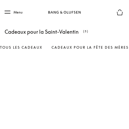
Skip to main content
Skip to main footer
Menu
Le mod
Cadeaux pour la Saint-Valentin
(5)
TOUS LES CADEAUX
CADEAUX POUR LA FÊTE DES MÈRES