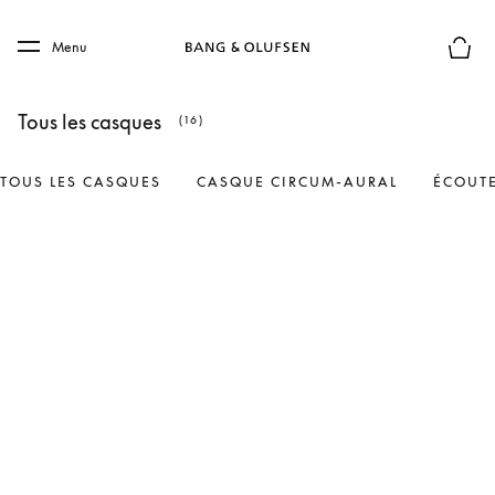
Skip to main content
Skip to main footer
Menu
Le mod
Tous les casques
(16)
TOUS LES CASQUES
CASQUE CIRCUM-AURAL
ÉCOUTE