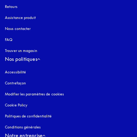
Retours
Assistance produit
Nous contacter
FAQ
Trouver un magasin
Nos politiques
Accessibilité
s’ouvre dans un nouvel onglet
Contrefaçon
s’ouvre dans un nouvel onglet
Modifier les paramètres de cookies
Cookie Policy
s’ouvre dans un nouvel onglet
Politiques de confidentialité
s’ouvre dans un nouvel onglet
Conditions générales
Notre entreprise