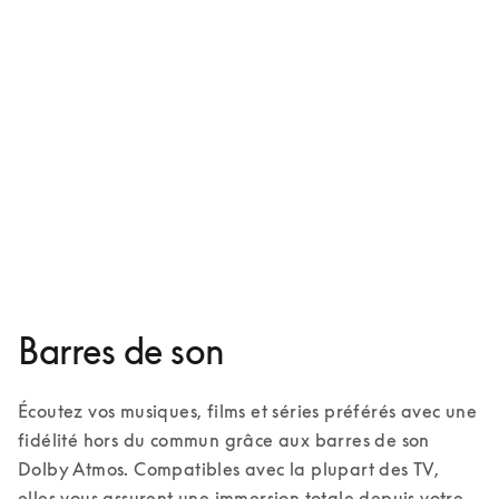
Beosound Theatre
13 600 $US
3 Couleurs
Barres de son
Écoutez vos musiques, films et séries préférés avec une 
fidélité hors du commun grâce aux barres de son 
Dolby Atmos. Compatibles avec la plupart des TV, 
elles vous assurent une immersion totale depuis votre 