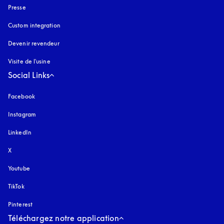
Presse
Custom integration
Devenir revendeur
Visite de l'usine
Social Links
Facebook
Instagram
s’ouvre dans un nouvel onglet
LinkedIn
X
Youtube
s’ouvre dans un nouvel onglet
TikTok
Pinterest
Téléchargez notre application