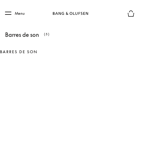
Skip to main content
Skip to main footer
Menu
Le mod
Barres de son
(5)
BARRES DE SON