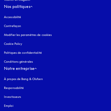
Nos politiques
Accessibilité
s’ouvre dans un nouvel onglet
Contrefaçon
s’ouvre dans un nouvel onglet
Modifier les paramètres de cookies
Cookie Policy
s’ouvre dans un nouvel onglet
Politiques de confidentialité
s’ouvre dans un nouvel onglet
Conditions générales
Notre entreprise
À propos de Bang & Olufsen
Responsabilité
Investisseurs
Emploi