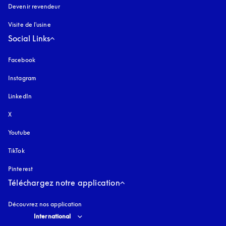
Devenir revendeur
Visite de l'usine
Social Links
Facebook
Instagram
s’ouvre dans un nouvel onglet
LinkedIn
X
Youtube
s’ouvre dans un nouvel onglet
TikTok
Pinterest
Téléchargez notre application
Découvrez nos application
Select country and language
:
International