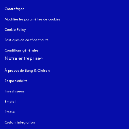
Contrefaçon
s’ouvre dans un nouvel onglet
Modifier les paramètres de cookies
Cookie Policy
s’ouvre dans un nouvel onglet
Politiques de confidentialité
s’ouvre dans un nouvel onglet
Conditions générales
Notre entreprise
À propos de Bang & Olufsen
Responsabilité
Investisseurs
Emploi
Presse
Custom integration