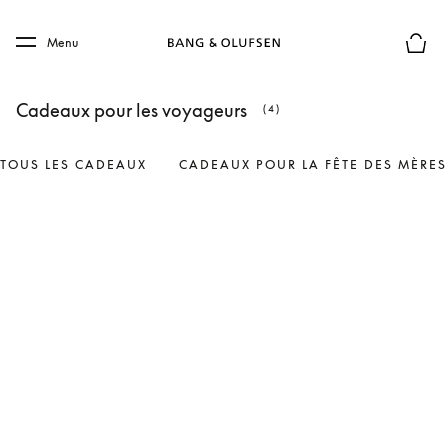
Skip to main content
Skip to main footer
Menu
Le mod
Cadeaux pour les voyageurs
(4)
TOUS LES CADEAUX
CADEAUX POUR LA FÊTE DES MÈRES