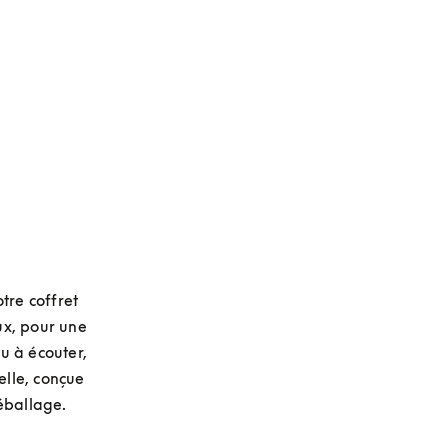
tre coffret 
x, pour une 
 à écouter, 
elle, conçue 
déballage.