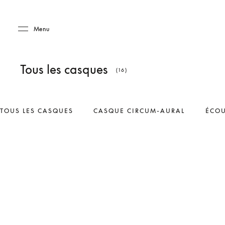
Skip to main content
Skip to main footer
Menu
Tous les casques
(16)
TOUS LES CASQUES
CASQUE CIRCUM-AURAL
ÉCOU