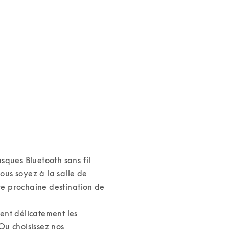
ques Bluetooth sans fil 
us soyez à la salle de 
re prochaine destination de 
nt délicatement les 
 Ou choisissez nos 