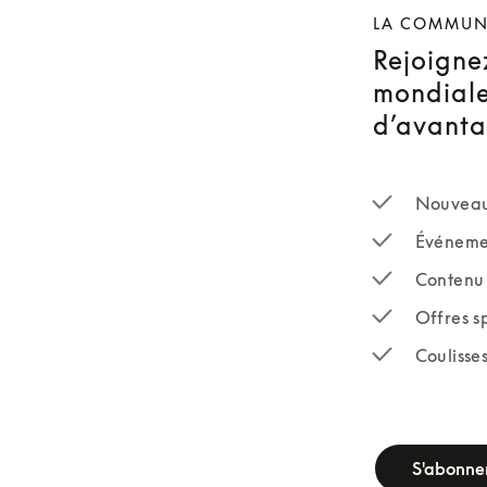
LA COMMUN
Rejoigne
mondiale
d’avanta
Nouveaux
Événemen
Contenu 
Offres s
Coulisse
newsletter-fo
S'abonne