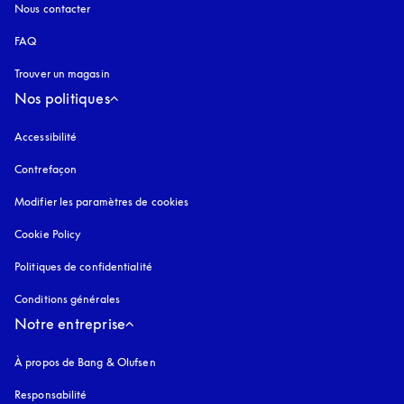
Nous contacter
FAQ
Trouver un magasin
Nos politiques
Accessibilité
s’ouvre dans un nouvel onglet
Contrefaçon
s’ouvre dans un nouvel onglet
Modifier les paramètres de cookies
Cookie Policy
s’ouvre dans un nouvel onglet
Politiques de confidentialité
s’ouvre dans un nouvel onglet
Conditions générales
Notre entreprise
À propos de Bang & Olufsen
Responsabilité