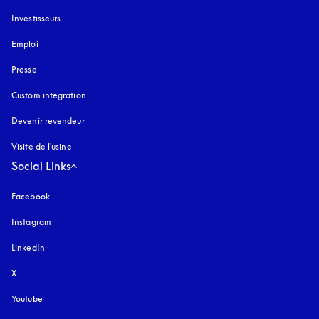
Investisseurs
Emploi
Presse
Custom integration
Devenir revendeur
Visite de l'usine
Social Links
Facebook
Instagram
s’ouvre dans un nouvel onglet
LinkedIn
X
Youtube
s’ouvre dans un nouvel onglet