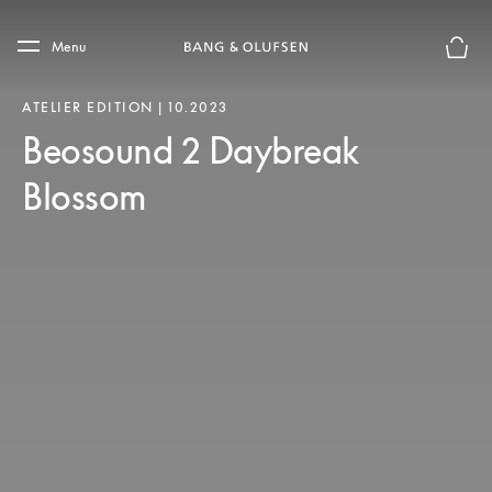
Skip to main content
Skip to main footer
Menu
Le mod
ATELIER EDITION | 10.2023
Beosound 2 Daybreak
Blossom