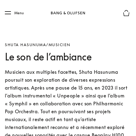
Skip to main content
Skip to main footer
Menu
Le mod
SHUTA HASUNUMA/MUSICIEN
Le son de l’ambiance
Musicien aux multiples facettes, Shuta Hasunuma 
poursuit son exploration de diverses expressions 
artistiques. Après une pause de 15 ans, en 2023 il sort 
l’album instrumental « Unpeople » ainsi que l’album 
« Symphil » en collaboration avec son Philharmonic 
Pop Orchestra. Tout en poursuivant ses projets 
musicaux, il reste actif en tant qu’artiste 
internationalement reconnu et a récemment exploré 
de nouvelles sonorités avec le casque Beoplay H100.