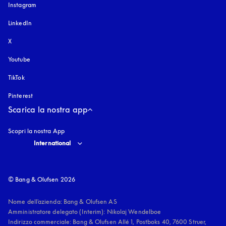
Instagram
si apre in una nuova finestra
LinkedIn
X
Youtube
si apre in una nuova finestra
TikTok
Pinterest
Scarica la nostra app
Scopri la nostra App
Select country and language
:
International
© Bang & Olufsen 2026
Nome dell'azienda: Bang & Olufsen AS

Amministratore delegato (Interim): Nikolaj Wendelboe 

Indirizzo commerciale: Bang & Olufsen Allé 1, Postboks 40, 7600 Struer, 