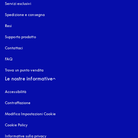
Servizi esclusivi
Spedizione e consegna
Resi
Supporto prodotto
Contattaci
FAQ
Trova un punto vendita
Le nostre informative
Accessibilità
si apre in una nuova finestra
Contraffazione
si apre in una nuova finestra
Modifica Impostazioni Cookie
Cookie Policy
si apre in una nuova finestra
Informative sulla privacy
si apre in una nuova finestra