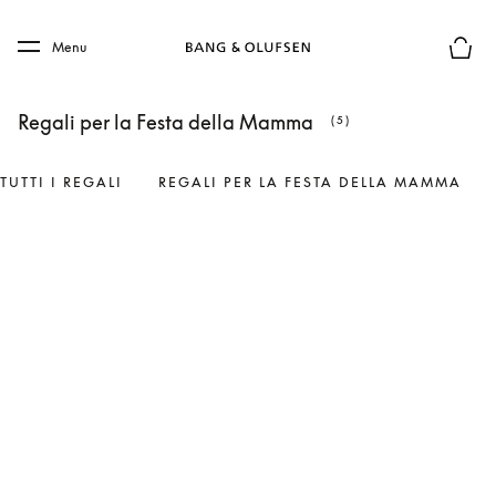
Skip to main content
Skip to main footer
Menu
Chius
Regali per la Festa della Mamma
(5)
TUTTI I REGALI
REGALI PER LA FESTA DELLA MAMMA