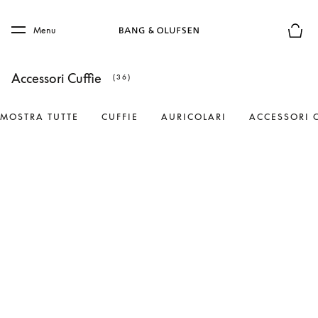
Skip to main content
Skip to main footer
Menu
Chius
Accessori Cuffie
(36)
MOSTRA TUTTE
CUFFIE
AURICOLARI
ACCESSORI 