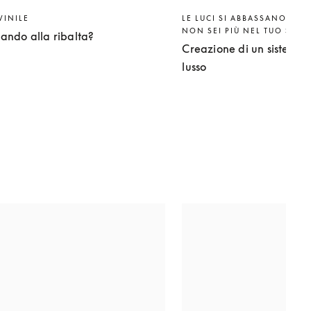
VINILE
LE LUCI SI ABBASSANO. IL 
NON SEI PIÙ NEL TUO SALO
rnando alla ribalta?
Creazione di un sistema 
lusso