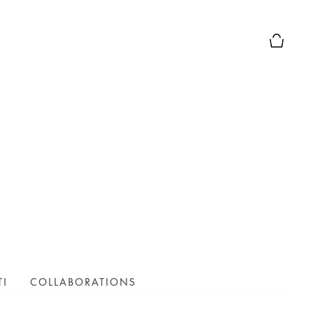
Chiusura
TI
COLLABORATIONS