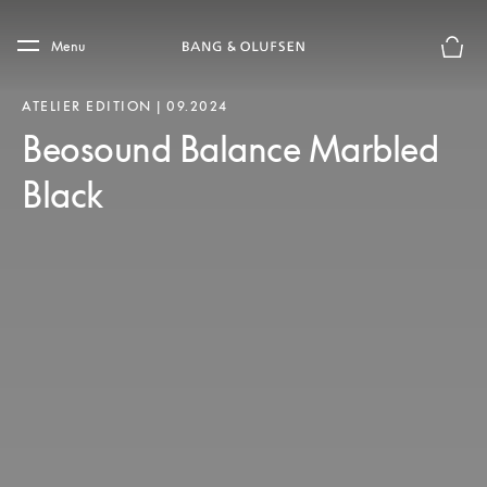
Skip to main content
Skip to main footer
Menu
Chius
ATELIER EDITION | 09.2024
Beosound Balance Marbled
Black