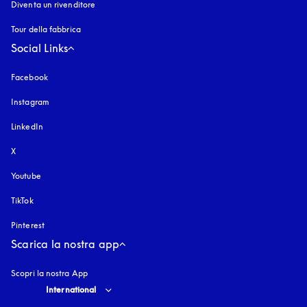
Diventa un rivenditore
Tour della fabbrica
Social Links
Facebook
Instagram
si apre in una nuova finestra
LinkedIn
X
Youtube
si apre in una nuova finestra
TikTok
Pinterest
Scarica la nostra app
Scopri la nostra App
Select country and language
:
International