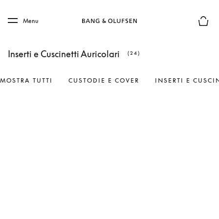
Skip to main content
Skip to main footer
Menu
Chius
Inserti e Cuscinetti Auricolari
(24)
MOSTRA TUTTI
CUSTODIE E COVER
INSERTI E CUSCI