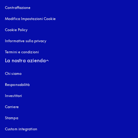
Contraffazione
si apre in una nuova finestra
Modifica Impostazioni Cookie
Cookie Policy
si apre in una nuova finestra
Informative sulla privacy
si apre in una nuova finestra
Termini e condizioni
La nostra azienda
Chi siamo
Responsabilità
Investitori
Carriere
Stampa
Custom integration