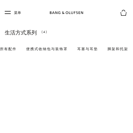
Skip to main content
Skip to main footer
菜单
购物
生活方式系列
(4)
所有配件
便携式收纳包与装饰罩
耳塞与耳垫
脚架和托架