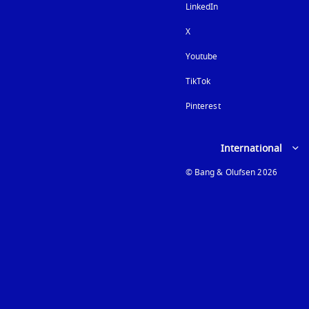
LinkedIn
X
Youtube
在新选项卡中打开
TikTok
Pinterest
Select country and lan
International
© Bang & Olufsen 2026