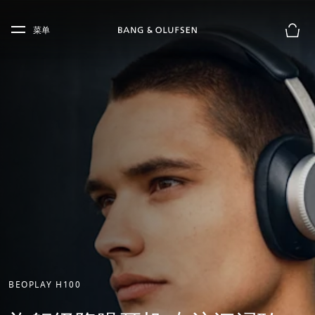
Skip to main content
Skip to main footer
菜单
购物
BEOPLAY H100