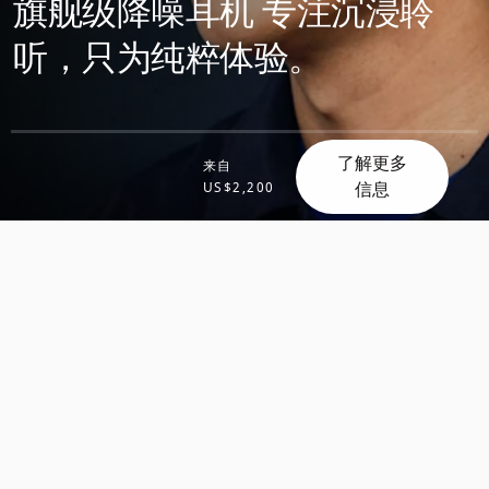
旗舰级降噪耳机 专注沉浸聆
听，只为纯粹体验。
了解更多
来自
信息
US$2,200
滚
滚
动
动
发
发
现
现