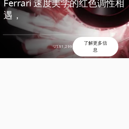
Ferrari 速度美学的红色调性相
遇，
了解更多信
US$1,299
息
滚
滚
动
动
发
发
现
现