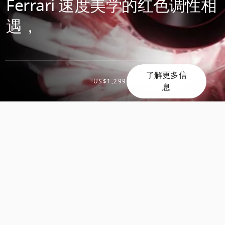
Ferrari 速度美学的红色调性相
遇，
了解更多信
US$1,299
息
滚
滚
动
动
发
发
现
现