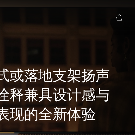
购物篮预
式或落地支架扬声
诠释兼具设计感与
表现的全新体验