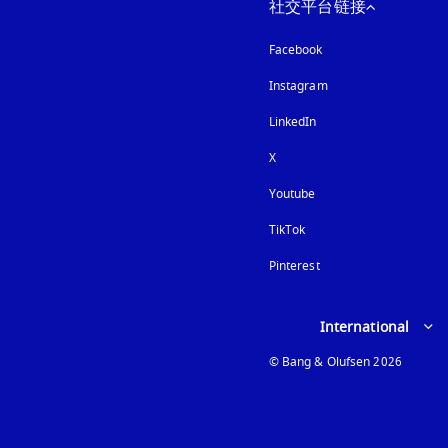
社交平台链接
Facebook
Instagram
在新选项卡中打开
LinkedIn
X
Youtube
在新选项卡中打开
TikTok
Pinterest
Select country and lan
International
© Bang & Olufsen 2026