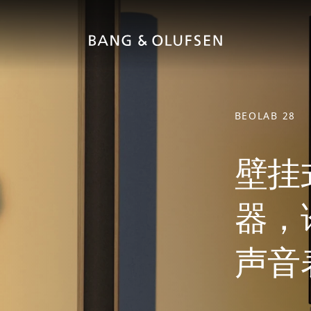
BEOLAB 28
壁挂
器，
声音