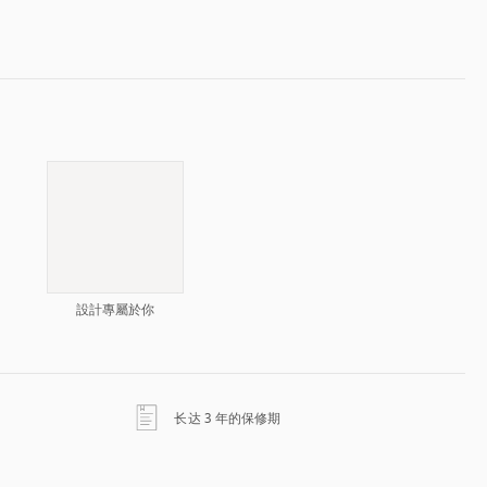
設計專屬於你
在新选项卡中打开
长达 3 年的保修期