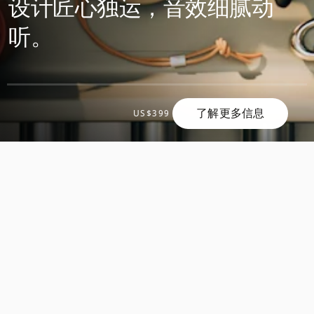
设计匠心独运，音效细腻动
听。
了解更多信息
US$399
滚
滚
动
动
发
发
现
现