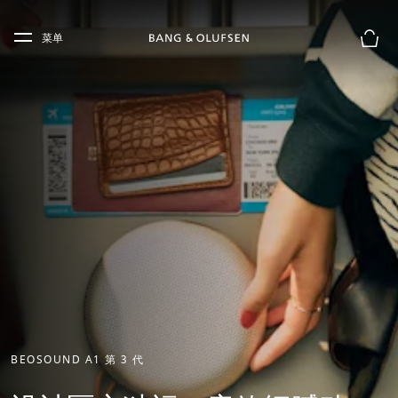
Skip to main content
Skip to main footer
菜单
购物
BEOSOUND A1 第 3 代