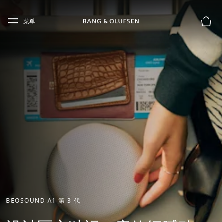
Skip to main content
Skip to main footer
菜单
购物
BEOSOUND A1 第 3 代