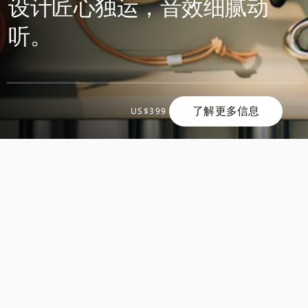
设计匠心独运，音效细腻动
听。
了解更多信息
US$399
滚
滚
动
动
发
发
现
现