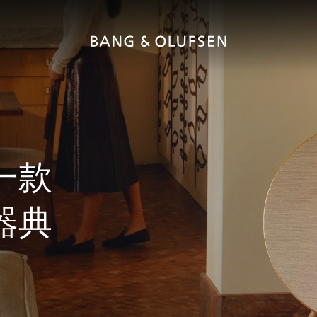
一款
器典