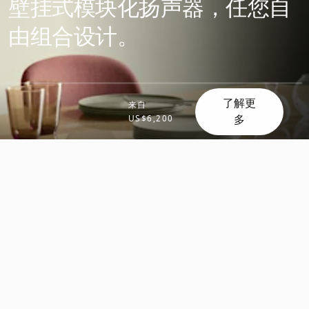
壁挂式模块化扬声器，任您自
由组合设计。
了解更
来自
多
US$6,200
滚
滚
动
动
发
发
现
现