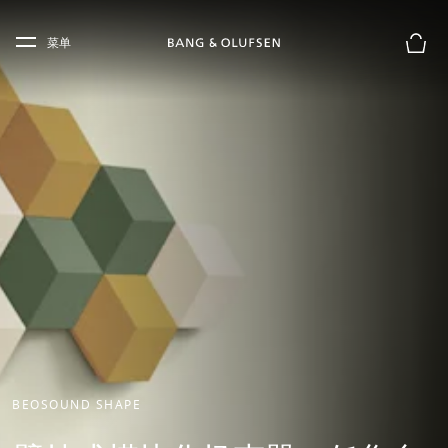
Skip to main content
Skip to main footer
菜单
购物
BEOSOUND SHAPE