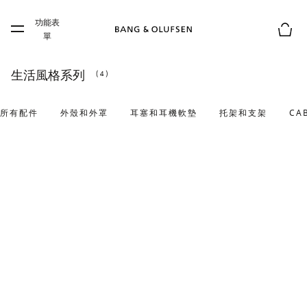
Skip to main content
功能表
Skip to main footer
單
購物
生活風格系列
(4)
所有配件
外殼和外罩
耳塞和耳機軟墊
托架和支架
CA