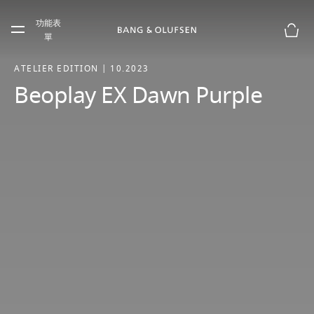
Skip to main content
功能表
Skip to main footer
單
購物
ATELIER EDITION | 10.2023
Beoplay EX Dawn Purple