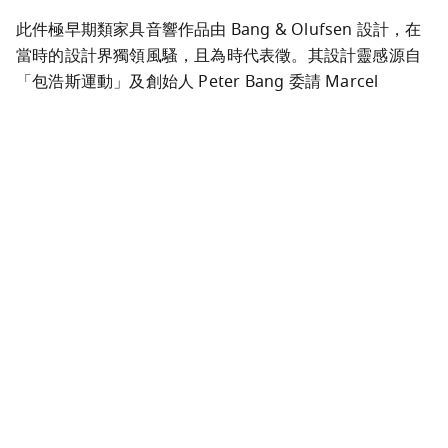
此件極早期類家具音響作品由 Bang & Olufsen 設計，在
當時的設計界獨領風騷，且為時代表徵。其設計靈感源自
「包浩斯運動」及創始人 Peter Bang 委請 Marcel 
Breuer 設計的書桌椅，且僅生產極少數量。
1939, Beolit 39
The Beolit 39 was the first in a series of radios from 
Bang & Olufsen and introduced the new way of 
wording the products starting with Beo. The 
innovative, organically shaped bakelite radio took its 
inspiration from a Buick dashboard. In honour of this 
true icon, its name also served as inspiration when 