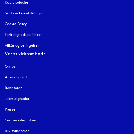
Kopiprodukter
åbnes under en ny fane
Skift cookieindstillinger
Cookie Policy
åbnes under en ny fane
Fortrolighedspolitikker
åbnes under en ny fane
Vilkår og betingelser
Vores virksomhed
Om os
Ansvarlighed
Investorer
Jobmuligheder
Presse
Custom integration
Bliv forhandler