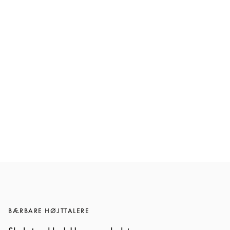
Beosound A5
12.000 kr.
6 Farver
BÆRBARE HØJTTALERE