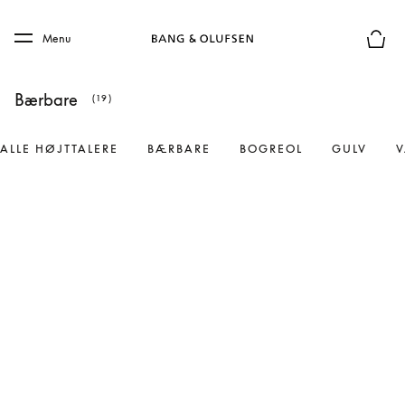
Skip to main content
Skip to main footer
Menu
Forhån
Bærbare
(19)
ALLE HØJTTALERE
BÆRBARE
BOGREOL
GULV