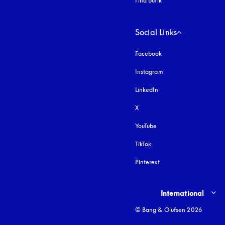
Find butik
Social Links
Facebook
Instagram
åbnes under en ny fa
LinkedIn
X
YouTube
åbnes under en ny fane
TikTok
Pinterest
Select country and lang
International
© Bang & Olufsen 2026