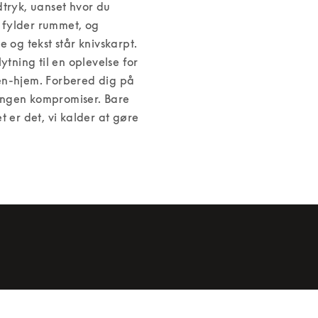
tryk, uanset hvor du 
fylder rummet, og 
 og tekst står knivskarpt. 
tning til en oplevelse for 
en-hjem. Forbered dig på 
 Ingen kompromiser. Bare 
et er det, vi kalder at gøre 