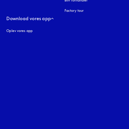
Bliv forhandler
Factory tour
Download vores app
Oplev vores app
ne
uage
: