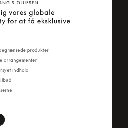
ANG & OLUFSEN
dig vores globale
y for at få eksklusive
begrænsede produkter
ve arrangementer
rsyet indhold
tilbud
sserne
rm