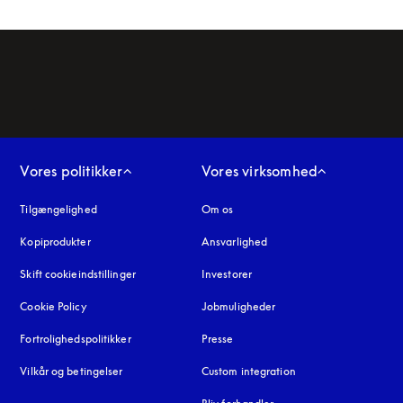
Vores politikker
Vores virksomhed
Tilgængelighed
åbnes under en ny fane
Om os
Kopiprodukter
åbnes under en ny fane
Ansvarlighed
Skift cookieindstillinger
Investorer
Cookie Policy
åbnes under en ny fane
Jobmuligheder
Fortrolighedspolitikker
åbnes under en ny fane
Presse
Vilkår og betingelser
Custom integration