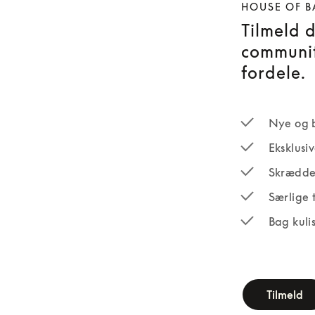
HOUSE OF B
Tilmeld 
communit
fordele.
Nye og 
Eksklusi
Skrædde
Særlige 
Bag kuli
newsletter-fo
Tilmeld