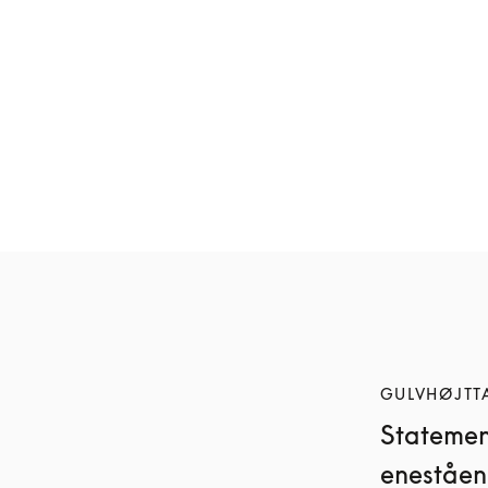
Beolab 19
Beolab 90
29.250 kr.
1.263.400 kr.
5 Farver
Skab dit eget design
GULVHØJTT
Statement
eneståen