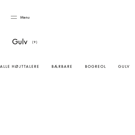
Skip to main content
Skip to main footer
Menu
Gulv
(9)
ALLE HØJTTALERE
BÆRBARE
BOGREOL
GULV