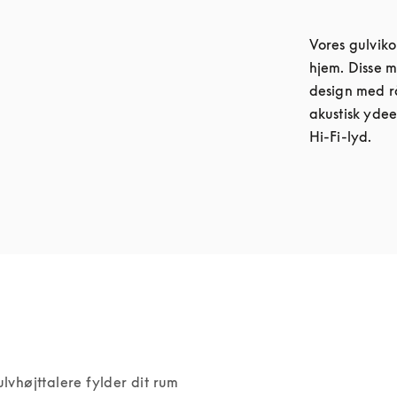
Vores gulvikon
hjem. Disse m
design med rå
akustisk ydee
Hi-Fi-lyd.
gulvhøjttalere fylder dit rum 