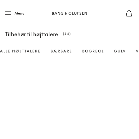
Skip to main content
Skip to main footer
Menu
Forhån
Tilbehør til højttalere
(34)
ALLE HØJTTALERE
BÆRBARE
BOGREOL
GULV