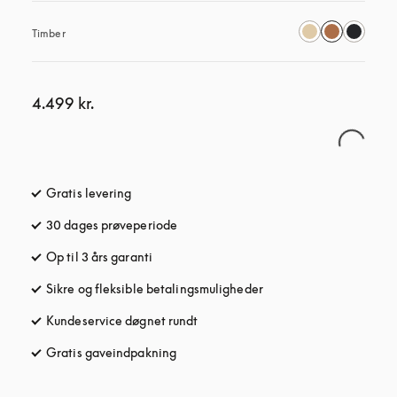
Timber
4.499 kr.
Gratis levering
åbnes under en ny fane
30 dages prøveperiode
åbnes under en ny fane
Op til 3 års garanti
åbnes under en ny fane
Sikre og fleksible betalingsmuligheder
åbnes under en ny fane
Kundeservice døgnet rundt
åbnes under en ny fane
Gratis gaveindpakning
åbnes under en ny fane