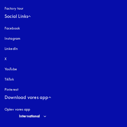
Factory tour
Social Links
Facebook
Instagram
åbnes under en ny fane
LinkedIn
X
YouTube
åbnes under en ny fane
TikTok
Pinterest
Download vores app
Oplev vores app
Select country and language
:
International