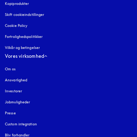
Kopiprodukter
åbnes under en ny fane
Skift cookieindstillinger
Cookie Policy
åbnes under en ny fane
Fortrolighedspolitikker
åbnes under en ny fane
Vilkår og betingelser
Vores virksomhed
Om os
Ansvarlighed
Investorer
Jobmuligheder
Presse
Custom integration
Bliv forhandler