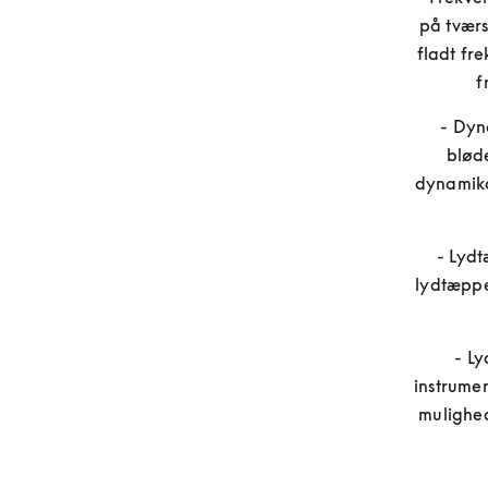
på tværs
fladt fr
f
- Dyn
bløde
dynamiko
- Lydt
lydtæppe,
- Ly
instrumen
mulighed