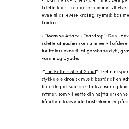
- "
Daft Punk - One More Time
": Den pul
i dette klassiske dance-nummer vil vise d
evne til at levere kraftig, rytmisk bas m
kontrol.
- "
Massive Attack - Teardrop
": Den ilde
i dette atmosfæriske nummer vil afsløre 
højttalers evne til at genskabe dyb, gro
-"
The Knife - Silent Shout
": Dette eksper
stykke elektronisk musik består af en ud
blanding af sub-bas-frekvenser og komp
rytmer, som vil sætte din højttalers evne t
håndtere krævende basfrekvenser på p