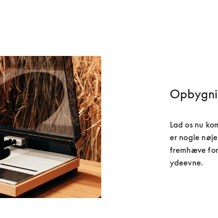
Opbygnin
Lad os nu ko
er nogle nøje
fremhæve fors
ydeevne.