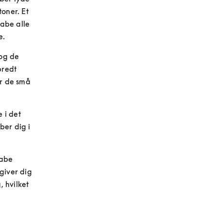
oner. Et 
abe alle 
e.
og de 
redt 
r de små 
i det 
er dig i 
abe 
giver dig 
 hvilket 