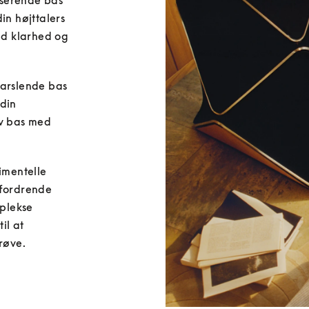
serende bas 
in højttalers 
ed klarhed og 
varslende bas 
din 
v bas med 
imentelle 
fordrende 
lekse 
il at 
røve.