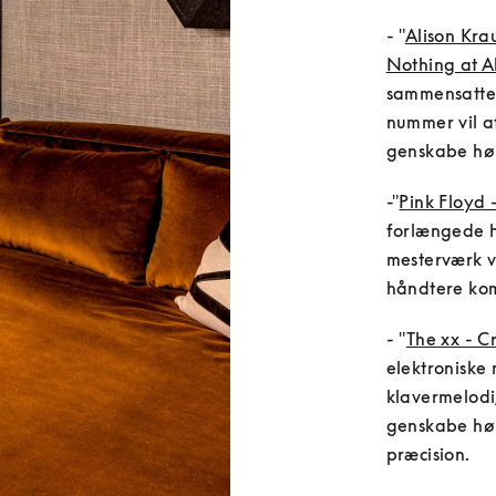
- "
Alison Kra
Nothing at Al
sammensatte 
nummer vil afs
genskabe høj
-"
Pink Floyd 
forlængede hø
mesterværk vil
håndtere kom
- "
The xx - C
elektroniske
klavermelodi, 
genskabe høj
præcision.