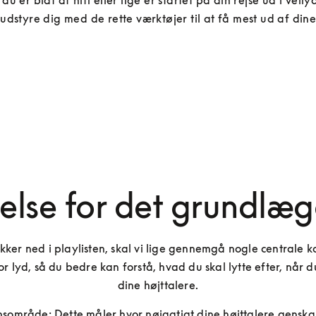
u er bidt af hifi eller lige er startet på din rejse ud i vellyd
udstyre dig med de rette værktøjer til at få mest ud af dine
åelse for det grundlæ
ykker ned i playlisten, skal vi lige gennemgå nogle centrale k
or lyd, så du bedre kan forstå, hvad du skal lytte efter, når du
dine højttalere.
nsområde: Dette måler hvor nøjagtigt dine højttalere genska