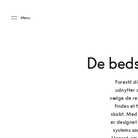
Skip to main content
Skip to main footer
Menu
De bedst
Forestil d
udnytter d
vælge de ret
findes et 
skabt. Med 
er designet 
systems san