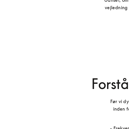
Uanset, om d
vejledning 
Forst
Før vi d
inden f
- Frekve