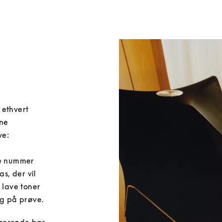
ethvert 
ne 
e:

ke nummer 
, der vil 
 lave toner 