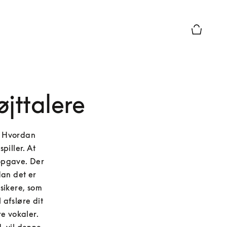
Forhåndsv
øjttalere
. Hvordan 
iller. At 
opgave. Der 
an det er 
ikere, som 
afsløre dit 
e vokaler. 