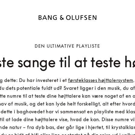
DEN ULTIMATIVE PLAYLISTE
e sange til at teste h
ig dette: Du har investeret i et 
førsteklasses højttalersystem
u dets potentiale fuldt ud? Svaret ligger i den musik, du afsp
te numre til at teste dine højttalere kan være noget af en 
hav af musik, og det kan lyde helt forskelligt, alt efter hvord
dette i baghovedet har vi sammensat en playliste med klass
til at lade dine højttalere vise, hvad de kan. Disse numre vil 
de natur – fra dyb bas, der går lige i hjertet, til krystalklar