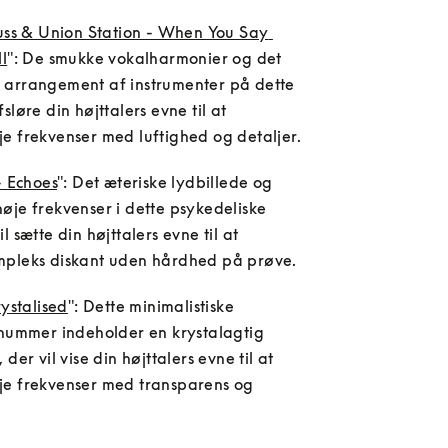
uss & Union Station - When You Say 
l
": De smukke vokalharmonier og det 
arrangement af instrumenter på dette 
løre din højttalers evne til at 
e frekvenser med luftighed og detaljer.
- Echoes
": Det æteriske lydbillede og 
je frekvenser i dette psykedeliske 
 sætte din højttalers evne til at 
pleks diskant uden hårdhed på prøve.
rystalised
": Dette minimalistiske 
 nummer indeholder en krystalagtig 
der vil vise din højttalers evne til at 
e frekvenser med transparens og 