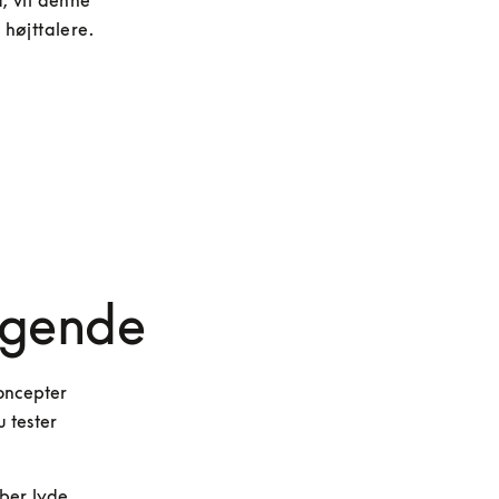
, vil denne 
 højttalere.
ggende
oncepter 
 tester 
ber lyde 