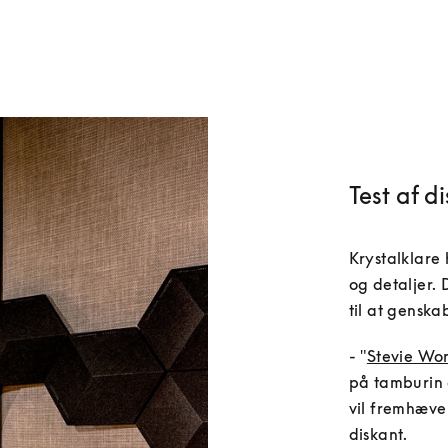
Test af d
Krystalklare 
og detaljer. 
- "
Stevie Won
på tamburin 
vil fremhæve 
diskant.