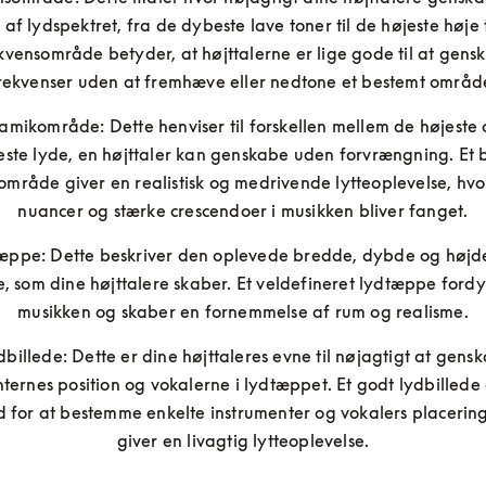
 af lydspektret, fra de dybeste lave toner til de højeste høje t
ekvensområde betyder, at højttalerne er lige gode til at gensk
rekvenser uden at fremhæve eller nedtone et bestemt områd
amikområde: Dette henviser til forskellen mellem de højeste 
ste lyde, en højttaler kan genskabe uden forvrængning. Et b
mråde giver en realistisk og medrivende lytteoplevelse, hvo
nuancer og stærke crescendoer i musikken bliver fanget.
æppe: Dette beskriver den oplevede bredde, dybde og højde 
 som dine højttalere skaber. Et veldefineret lydtæppe fordyb
musikken og skaber en fornemmelse af rum og realisme.
dbillede: Dette er dine højttaleres evne til nøjagtigt at gensk
ternes position og vokalerne i lydtæppet. Et godt lydbillede 
 for at bestemme enkelte instrumenter og vokalers placering,
giver en livagtig lytteoplevelse.