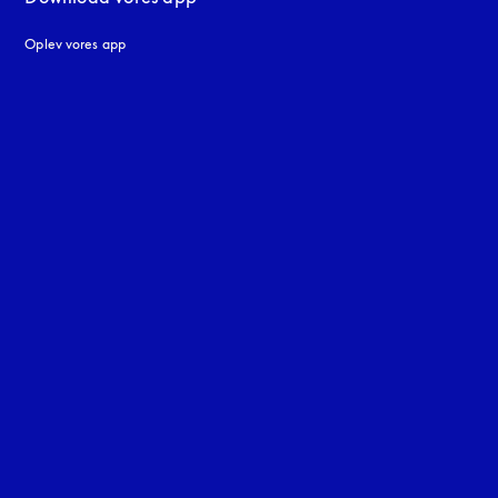
Oplev vores app
ne
uage
: