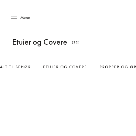
Skip to main content
Skip to main footer
Menu
Etuier og Covere
(22)
ALT TILBEHØR
ETUIER OG COVERE
PROPPER OG Ø