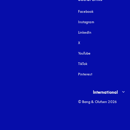
Facebook
Instagram
åbnes under en ny fa
LinkedIn
X
YouTube
åbnes under en ny fane
TikTok
Pinterest
Select country and lang
International
© Bang & Olufsen 2026