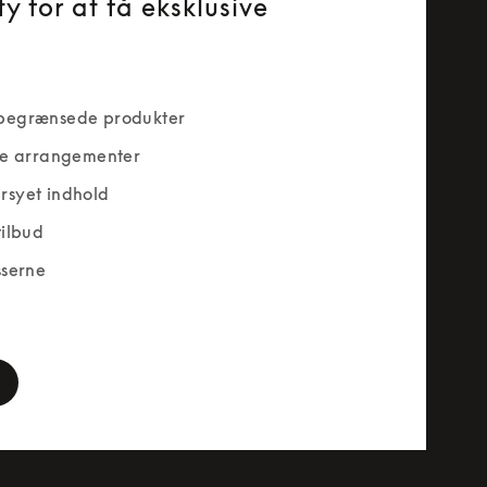
y for at få eksklusive
begrænsede produkter
ve arrangementer
rsyet indhold
tilbud
sserne
rm