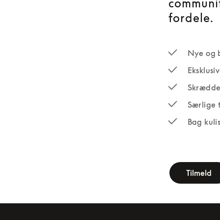
communit
fordele.
Nye og 
Eksklusi
Skrædde
Særlige 
Bag kuli
newsletter-fo
Tilmeld