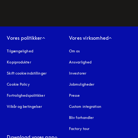
Vores politikker
Vores virksomhed
Tilgængelighed
åbnes under en ny fane
Om os
Kopiprodukter
åbnes under en ny fane
Ansvarlighed
Skift cookieindstillinger
Investorer
Cookie Policy
åbnes under en ny fane
Jobmuligheder
Fortrolighedspolitikker
åbnes under en ny fane
Presse
Vilkår og betingelser
Custom integration
Bliv forhandler
Factory tour
Download vores app