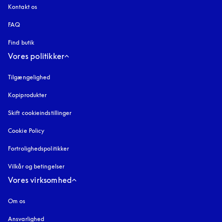
Kontakt os
FAQ
Find butik
Vores politikker
Tilgængelighed
åbnes under en ny fane
Kopiprodukter
åbnes under en ny fane
Skift cookieindstillinger
Cookie Policy
åbnes under en ny fane
Fortrolighedspolitikker
åbnes under en ny fane
Vilkår og betingelser
Vores virksomhed
Om os
Ansvarlighed