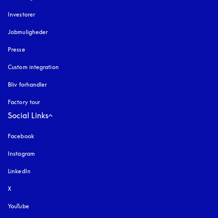
Investorer
Jobmuligheder
Presse
Custom integration
Bliv forhandler
Factory tour
Social Links
Facebook
Instagram
åbnes under en ny fane
LinkedIn
X
YouTube
åbnes under en ny fane