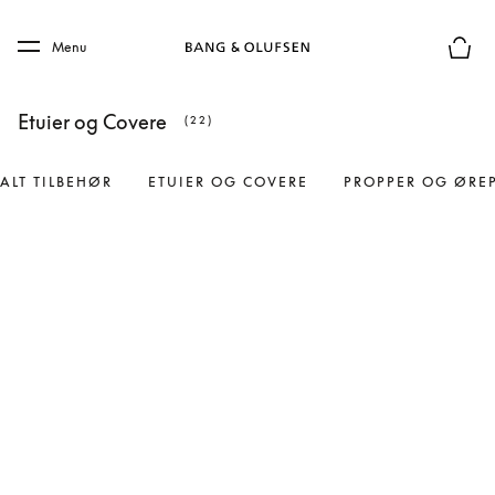
Skip to main content
Skip to main footer
Menu
Forhån
Etuier og Covere
(22)
ALT TILBEHØR
ETUIER OG COVERE
PROPPER OG ØRE