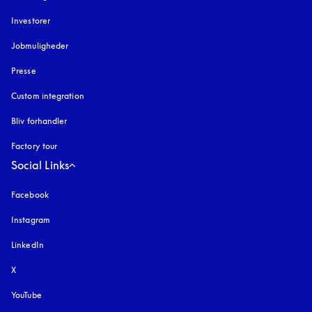
Investorer
Jobmuligheder
Presse
Custom integration
Bliv forhandler
Factory tour
Social Links
Facebook
Instagram
åbnes under en ny fane
LinkedIn
X
YouTube
åbnes under en ny fane