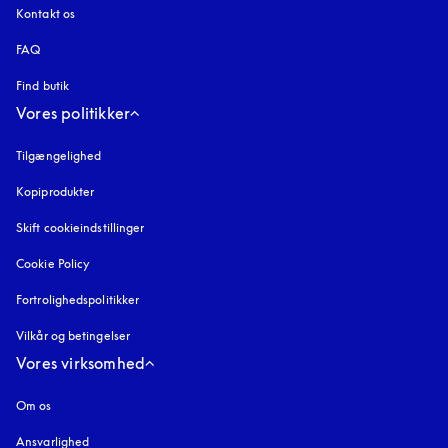
Kontakt os
FAQ
Find butik
Vores politikker
Tilgængelighed
åbnes under en ny fane
Kopiprodukter
åbnes under en ny fane
Skift cookieindstillinger
Cookie Policy
åbnes under en ny fane
Fortrolighedspolitikker
åbnes under en ny fane
Vilkår og betingelser
Vores virksomhed
Om os
Ansvarlighed