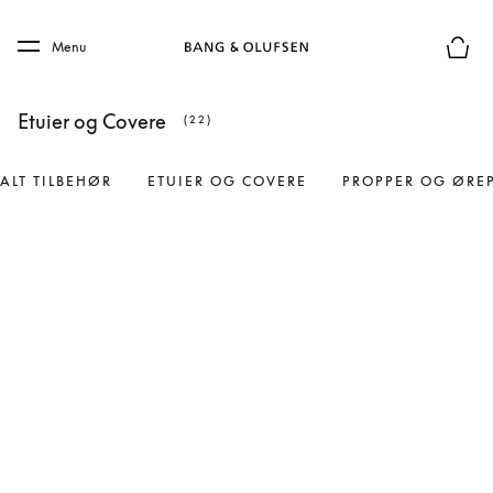
Skip to main content
Skip to main footer
Menu
Forhån
Etuier og Covere
(22)
ALT TILBEHØR
ETUIER OG COVERE
PROPPER OG ØRE