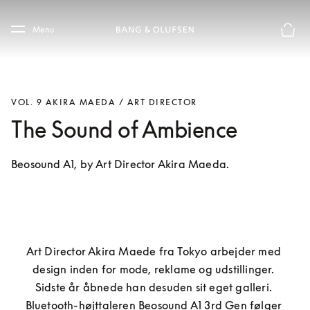
Skip to main content
Skip to main footer
Menu
Forhån
VOL. 9 AKIRA MAEDA / ART DIRECTOR
The Sound of Ambience
Beosound A1, by Art Director Akira Maeda.
Art Director Akira Maede fra Tokyo arbejder med 
design inden for mode, reklame og udstillinger. 
Sidste år åbnede han desuden sit eget galleri. 
Bluetooth-højttaleren Beosound A1 3rd Gen følger 