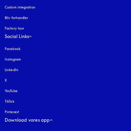
Custom integration
Bliv forhandler
Factory tour
Social Links
Facebook
Instagram
åbnes under en ny fane
LinkedIn
X
YouTube
åbnes under en ny fane
TikTok
Pinterest
Download vores app