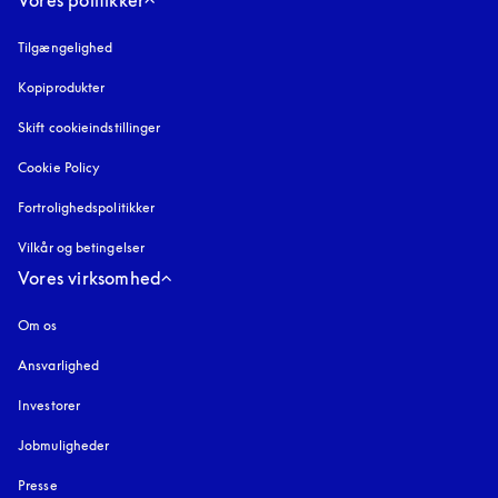
Tilgængelighed
åbnes under en ny fane
Kopiprodukter
åbnes under en ny fane
Skift cookieindstillinger
Cookie Policy
åbnes under en ny fane
Fortrolighedspolitikker
åbnes under en ny fane
Vilkår og betingelser
Vores virksomhed
Om os
Ansvarlighed
Investorer
Jobmuligheder
Presse