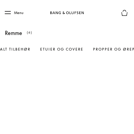
Skip to main content
Skip to main footer
Menu
Forhån
Remme
(6)
ALT TILBEHØR
ETUIER OG COVERE
PROPPER OG ØRE