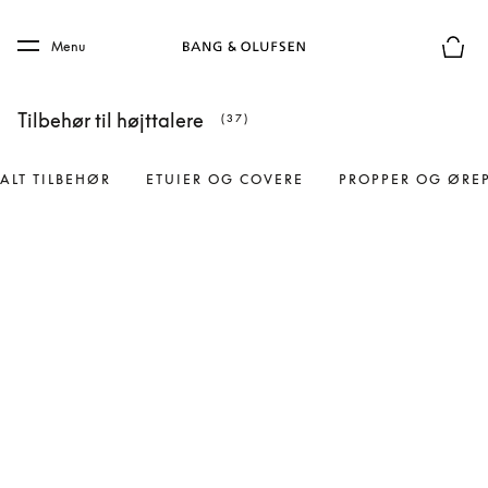
Skip to main content
Skip to main footer
Menu
Forhån
Tilbehør til højttalere
(37)
ALT TILBEHØR
ETUIER OG COVERE
PROPPER OG ØRE