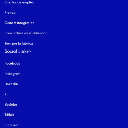
Ofertas de empleo
Prensa
Custom integration
Conviértase en distribuidor
Tour por la fábrica
Social Links
Facebook
Instagram
apertura en una pestaña nueva
LinkedIn
X
YouTube
apertura en una pestaña nueva
TikTok
Pinterest