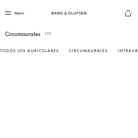
Skip to main content
Skip to main footer
Menú
El mod
Circumaurales
(11)
TODOS LOS AURICULARES
CIRCUMAURALES
INTRAUR