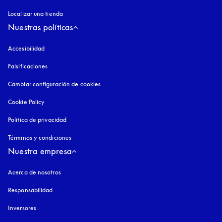
Localizar una tienda
Nuestras políticas
Accesibilidad
apertura en una pestaña nueva
Falsificaciones
apertura en una pestaña nueva
Cambiar configuración de cookies
Cookie Policy
apertura en una pestaña nueva
Política de privacidad
apertura en una pestaña nueva
Términos y condiciones
Nuestra empresa
Acerca de nosotros
Responsabilidad
Inversores