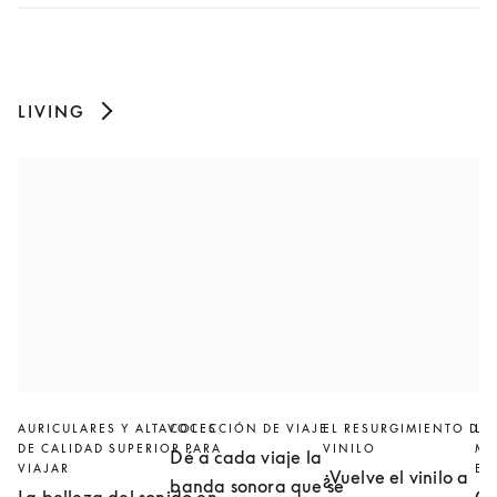
LIVING
AURICULARES Y ALTAVOCES
COLECCIÓN DE VIAJE
EL RESURGIMIENTO DEL
LA
DE CALIDAD SUPERIOR PARA
VINILO
MU
Dé a cada viaje la
VIAJAR
ES
¿Vuelve el vinilo a
banda sonora que se
La belleza del sonido en
Có