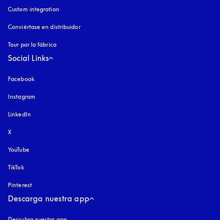
Custom integration
Conviértase en distribuidor
Tour por la fábrica
Social Links
Facebook
Instagram
apertura en una pestaña nueva
LinkedIn
X
YouTube
apertura en una pestaña nueva
TikTok
Pinterest
Descarga nuestra app
Descubra nuestra app