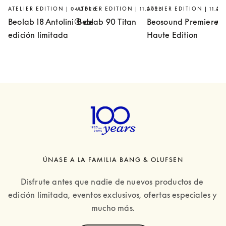
ATELIER EDITION | 04.2026
ATELIER EDITION | 11.2025
ATELIER EDITION | 11.20
AT
Beolab 18 Antolini® de
Beolab 90 Titan
Beosound Premiere
At
edición limitada
Haute Edition
ÚNASE A LA FAMILIA BANG & OLUFSEN
Disfrute antes que nadie de nuevos productos de 
edición limitada, eventos exclusivos, ofertas especiales y 
mucho más.