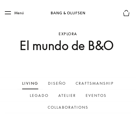
Skip to main content
Skip to main footer
Menú
El mod
EXPLORA
El mundo de B&O
LIVING
DISEÑO
CRAFTSMANSHIP
LEGADO
ATELIER
EVENTOS
COLLABORATIONS