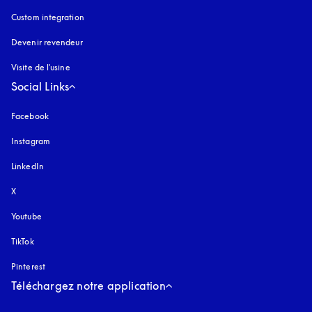
Custom integration
Devenir revendeur
Visite de l'usine
Social Links
Facebook
Instagram
s’ouvre dans un nouvel onglet
LinkedIn
X
Youtube
s’ouvre dans un nouvel onglet
TikTok
Pinterest
Téléchargez notre application