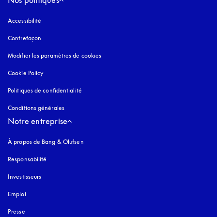
Accessibilité
s’ouvre dans un nouvel onglet
Contrefaçon
s’ouvre dans un nouvel onglet
Modifier les paramètres de cookies
Cookie Policy
s’ouvre dans un nouvel onglet
Politiques de confidentialité
s’ouvre dans un nouvel onglet
Conditions générales
Notre entreprise
À propos de Bang & Olufsen
Responsabilité
Investisseurs
Emploi
Presse