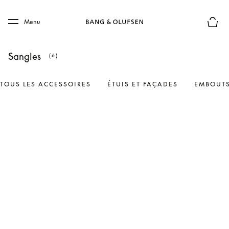
Skip to main content
Skip to main footer
Menu
Le mod
Sangles
(6)
TOUS LES ACCESSOIRES
ÉTUIS ET FAÇADES
EMBOUTS