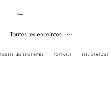
Skip to main content
Skip to main footer
Menu
Toutes les enceintes
(44)
TOUTES LES ENCEINTES
PORTABLE
BIBLIOTHÈQUE