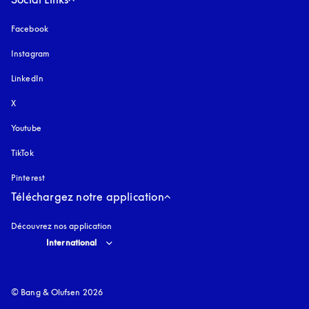
Facebook
Instagram
s’ouvre dans un nouvel onglet
LinkedIn
X
Youtube
s’ouvre dans un nouvel onglet
TikTok
Pinterest
Téléchargez notre application
Découvrez nos application
Select country and language
:
International
© Bang & Olufsen 2026