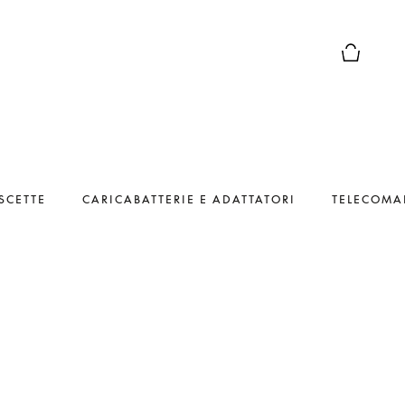
Chiusura 
SCETTE
CARICABATTERIE E ADATTATORI
TELECOMA