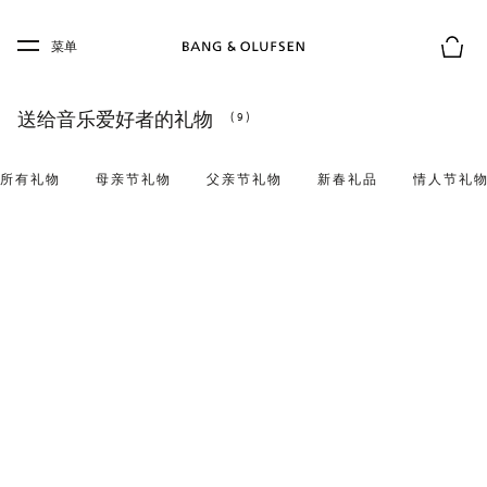
Skip to main content
Skip to main footer
菜单
购物
送给音乐爱好者的礼物
(9)
所有礼物
母亲节礼物
父亲节礼物
新春礼品
情人节礼