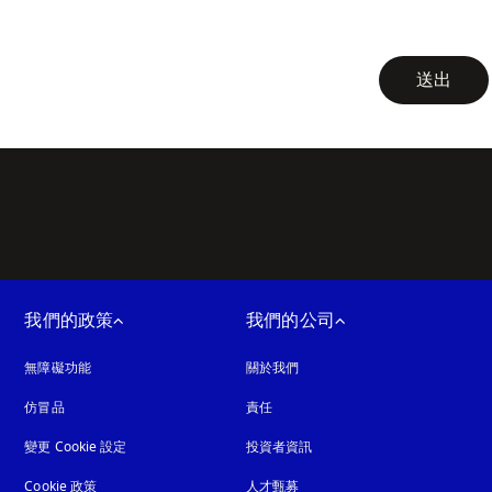
newsletter-f
送出
我們的政策
我們的公司
無障礙功能
以新標籤頁開啟
關於我們
仿冒品
以新標籤頁開啟
責任
變更 Cookie 設定
投資者資訊
Cookie 政策
以新標籤頁開啟
人才甄募